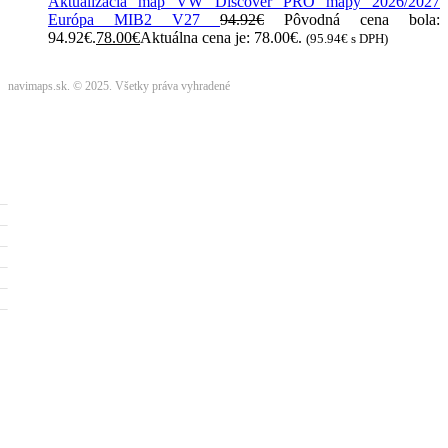
Aktualizácia máp VW Discover PRO mapy 2026/2027
Európa MIB2 V27
94.92
€
Pôvodná cena bola:
94.92€.
78.00
€
Aktuálna cena je: 78.00€.
(
95.94
€
s DPH)
navimaps.sk. © 2025. Všetky práva vyhradené