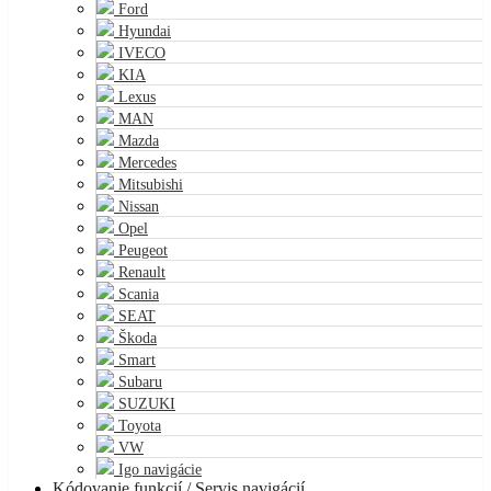
Ford
Hyundai
IVECO
KIA
Lexus
MAN
Mazda
Mercedes
Mitsubishi
Nissan
Opel
Peugeot
Renault
Scania
SEAT
Škoda
Smart
Subaru
SUZUKI
Toyota
VW
Igo navigácie
Kódovanie funkcií / Servis navigácií