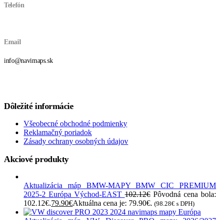
Telefón
+421 903 87 87 00
Email
info@navimaps.sk
Dôležité informácie
Všeobecné obchodné podmienky
Reklamačný poriadok
Zásady ochrany osobných údajov
Akciové produkty
Aktualizácia máp BMW-MAPY BMW CIC PREMIUM
2025-2 Európa Východ-EAST
102.12
€
Pôvodná cena bola:
102.12€.
79.90
€
Aktuálna cena je: 79.90€.
(
98.28
€
s DPH)