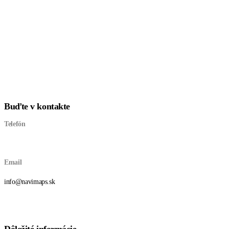
Buďte v kontakte
Telefón
+421 903 87 87 00
Email
info@navimaps.sk