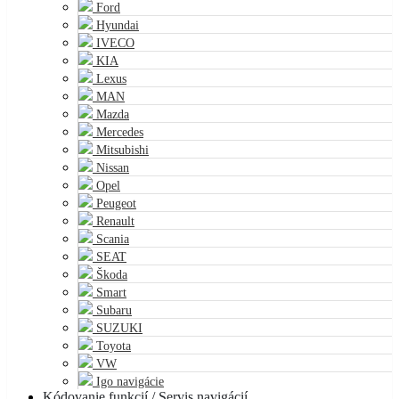
Ford
Hyundai
IVECO
KIA
Lexus
MAN
Mazda
Mercedes
Mitsubishi
Nissan
Opel
Peugeot
Renault
Scania
SEAT
Škoda
Smart
Subaru
SUZUKI
Toyota
VW
Igo navigácie
Kódovanie funkcií / Servis navigácií